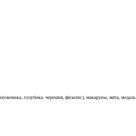
ю(ежевика, голубика, черешня, физалис), макаруны, мята, медаль