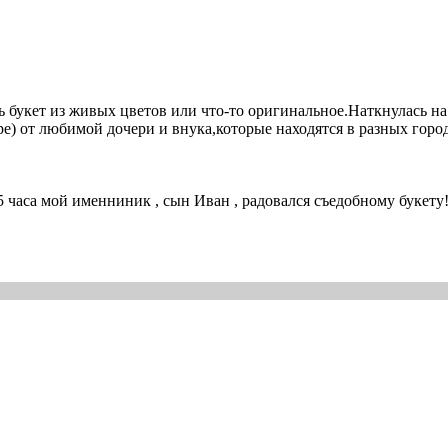
ь букет из живых цветов или что-то оригинальное.Наткнулась на
ре) от любимой дочери и внука,которые находятся в разных горо
5 часа мой именниник , сын Иван , радовался съедобному букету!