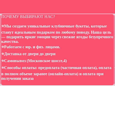
ПОЧЕМУ ВЫБИРАЮТ НАС?
⭐️Мы создаем уникальные клубничные букеты, которые
станут идеальным подарком по любому поводу. Наша цель
— подарить яркие эмоции через свежие ягоды безупречного
качества.
⭐️Работаем с юр. и физ. лицами.
⭐️Доставка от двери до двери
⭐️Самовывоз (Московское шоссе,4)
⭐️Способы оплаты: предоплата (частичная оплата), оплата
в полном объеме заранее (онлайн-оплата) и оплата при
получении заказа