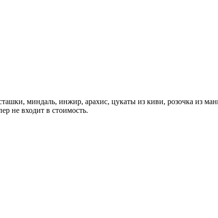
сташки, миндаль, инжир, арахис, цукаты из киви, розочка из манг
пер не входит в стоимость.