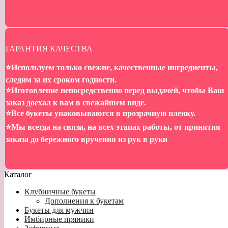
ГАРАНТИЯ КАЧЕСТВА
⭐️Используем только свежие, качественные ингредиенты,
следим за их сроком годности.
⭐️Иготовление непосредственно перед выдачей, чтобы Ваш
заказ доехал к вам в свежайшем виде.
⭐️Все букеты упаковываются в прозрачную пленку.
⭐️Мы всегда на связи, на всех этапах работы, от принятия
заказа до бережного вручения из рук в руки
Каталог
Клубничные букеты
Дополнения к букетам
Букеты для мужчин
Имбирные пряники