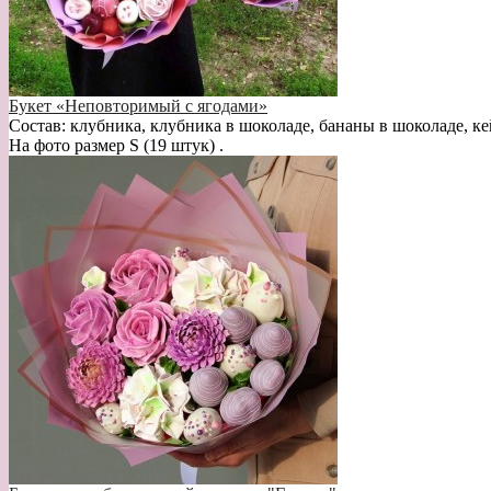
Букет «Неповторимый с ягодами»
Состав: клубника, клубника в шоколаде, бананы в шоколаде, ке
На фото размер S (19 штук) .