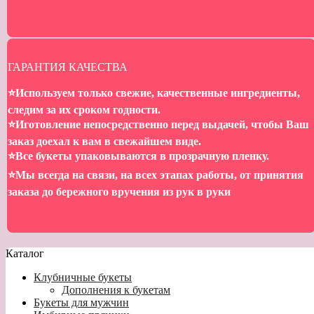
ГАРАНТИЯ КАЧЕСТВА
⭐️Используем только свежие, качественные ингредиенты,
следим за их сроком годности.
⭐️Иготовление непосредственно перед выдачей, чтобы Ваш
заказ доехал к вам в свежайшем виде.
⭐️Все букеты упаковываются в прозрачную пленку.
⭐️Мы всегда на связи, на всех этапах работы, от принятия
заказа до бережного вручения из рук в руки
Каталог
Клубничные букеты
Дополнения к букетам
Букеты для мужчин