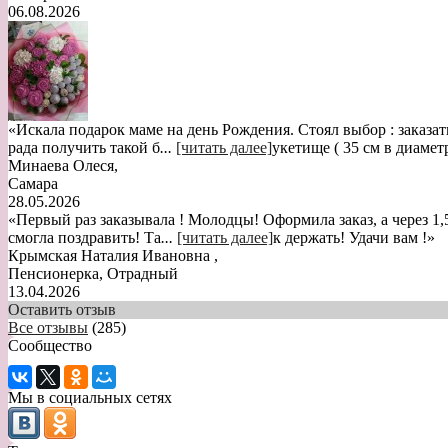
06.08.2026
«Искала подарок маме на день Рождения. Стоял выбор : заказат
рада получить такой б
...
[читать далее]
укетище ( 35 см в диамет
Минаева Олеся
,
Самара
28.05.2026
«Первый раз заказывала ! Молодцы! Оформила заказ, а через 1,
смогла поздравить! Та
...
[читать далее]
к держать! Удачи вам !
»
Крымская Наталия Ивановна
,
Пенсионерка, Отрадный
13.04.2026
Оставить отзыв
Все отзывы
(285)
Сообщество
Мы в социальных сетях