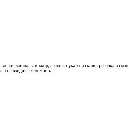
сташки, миндаль, инжир, арахис, цукаты из киви, розочка из манг
пер не входит в стоимость.