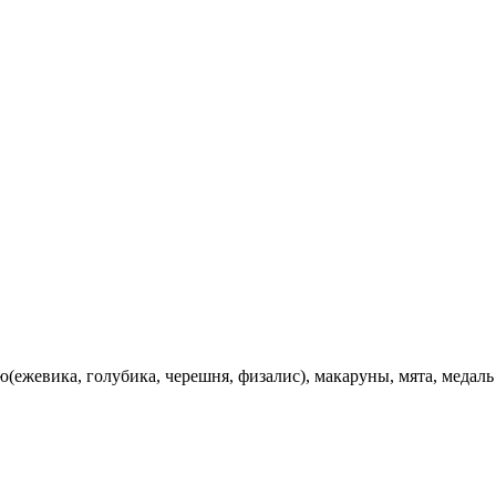
ю(ежевика, голубика, черешня, физалис), макаруны, мята, медаль