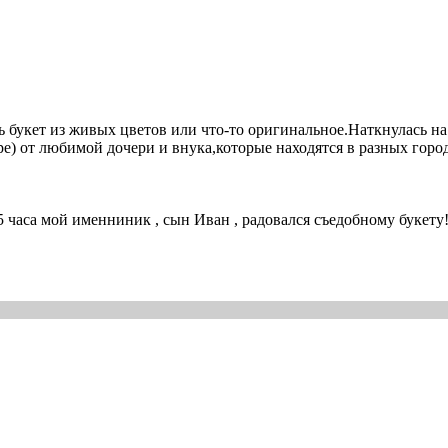
ь букет из живых цветов или что-то оригинальное.Наткнулась на
ре) от любимой дочери и внука,которые находятся в разных горо
5 часа мой именниник , сын Иван , радовался съедобному букету!