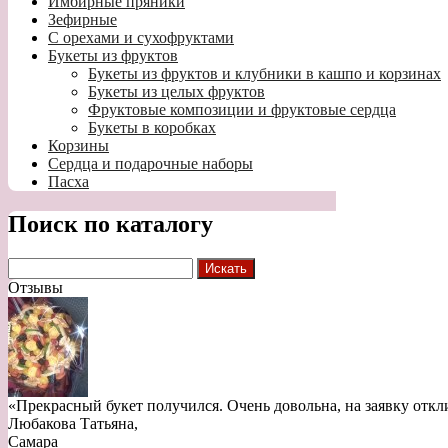
Имбирные пряники
Зефирные
С орехами и сухофруктами
Букеты из фруктов
Букеты из фруктов и клубники в кашпо и корзинах
Букеты из целых фруктов
Фруктовые композиции и фруктовые сердца
Букеты в коробках
Корзины
Сердца и подарочные наборы
Пасха
Поиск по каталогу
Отзывы
«Прекрасный букет получился. Очень довольна, на заявку откл
Любакова Татьяна
,
Самара