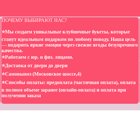
ПОЧЕМУ ВЫБИРАЮТ НАС?
⭐️Мы создаем уникальные клубничные букеты, которые
станут идеальным подарком по любому поводу. Наша цель
— подарить яркие эмоции через свежие ягоды безупречного
качества.
⭐️Работаем с юр. и физ. лицами.
⭐️Доставка от двери до двери
⭐️Самовывоз (Московское шоссе,4)
⭐️Способы оплаты: предоплата (частичная оплата), оплата
в полном объеме заранее (онлайн-оплата) и оплата при
получении заказа