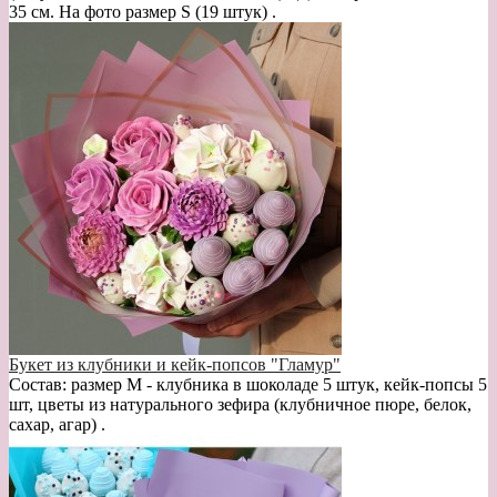
35 см. На фото размер S (19 штук) .
Букет из клубники и кейк-попсов "Гламур"
Состав: размер М - клубника в шоколаде 5 штук, кейк-попсы 5
шт, цветы из натурального зефира (клубничное пюре, белок,
сахар, агар) .