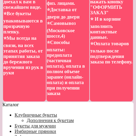
доехал к вам в
нажать кнопку
физ. лицами.
свежайшем виде.
"ОФОРМИТЬ
⭐️Доставка от
ЗАКАЗ"
⭐️Все букеты
двери до двери
⭐️ И в корзине
упаковываются в
⭐️Самовывоз
прозрачную
заполнить
(Московское
пленку.
контактные
шоссе,4)
данные.
⭐️Мы всегда на
⭐️Способы
⭐️Оплата товаров
связи, на всех
оплаты:
этапах работы, от
только после
предоплата
принятия заказа
подтверждения
(частичная
до бережного
заказа по телефону.
оплата), оплата в
вручения из рук в
полном объеме
руки
заранее (онлайн-
оплата) и оплата
при получении
заказа
Каталог
Клубничные букеты
Дополнения к букетам
Букеты для мужчин
Имбирные пряники