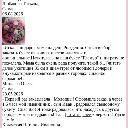
Любакова Татьяна
,
Самара
06.08.2026
«Искала подарок маме на день Рождения. Стоял выбор :
заказать букет из живых цветов или что-то
оригинальное.Наткнулась на ваш букет "Гламур" и ни разу не
пожалела. Мама была очень рада получить такой б
...
[читать
далее]
укетище ( 35 см в диаметре) от любимой дочери и
внука,которые находятся в разных городах. Спасибо
огромное!
»
Минаева Олеся
,
Самара
28.05.2026
«Первый раз заказывала ! Молодцы! Оформила заказ, а через
1,5 часа мой именниник , сын Иван , радовался съедобному
букету! Спасибо! Я тоже радовалась, что находясь в другом
городе смогла поздравить! Та
...
[читать далее]
к держать! Удачи
вам !
»
Крымская Наталия Ивановна
,