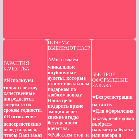
ПОЧЕМУ
ВЫБИРАЮТ НАС?
⭐️Мы создаем
ГАРАНТИЯ
уникальные
КАЧЕСТВА
клубничные
БЫСТРОЕ
букеты, которые
ОФОРМЛЕНИЕ
⭐️Используем
станут идеальным
ЗАКАЗА
только свежие,
подарком по
качественные
любому поводу.
⭐️Без регистрации
ингредиенты,
Наша цель —
следим за их
на сайте.
подарить яркие
сроком годности.
⭐️Для оформления
эмоции через
⭐️Иготовление
свежие ягоды
заказа, необходимо
безупречного
непосредственно
выбрать
качества.
перед выдачей,
параметры букета
⭐️Работаем с юр. и
чтобы Ваш заказ
или набора и