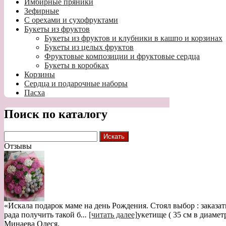
Имбирные пряники
Зефирные
С орехами и сухофруктами
Букеты из фруктов
Букеты из фруктов и клубники в кашпо и корзинах
Букеты из целых фруктов
Фруктовые композиции и фруктовые сердца
Букеты в коробках
Корзины
Сердца и подарочные наборы
Пасха
Поиск по каталогу
Отзывы
«Искала подарок маме на день Рождения. Стоял выбор : заказат
рада получить такой б
...
[читать далее]
укетище ( 35 см в диамет
Минаева Олеся
,