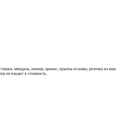
сташки, миндаль, инжир, арахис, цукаты из киви, розочка из манг
пер не входит в стоимость.