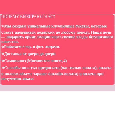
ПОЧЕМУ ВЫБИРАЮТ НАС?
⭐️Мы создаем уникальные клубничные букеты, которые
станут идеальным подарком по любому поводу. Наша цель
— подарить яркие эмоции через свежие ягоды безупречного
качества.
⭐️Работаем с юр. и физ. лицами.
⭐️Доставка от двери до двери
⭐️Самовывоз (Московское шоссе,4)
⭐️Способы оплаты: предоплата (частичная оплата), оплата
в полном объеме заранее (онлайн-оплата) и оплата при
получении заказа