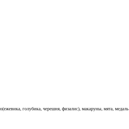
ю(ежевика, голубика, черешня, физалис), макаруны, мята, медаль