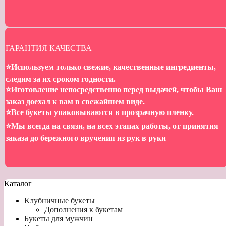
ГАРАНТИЯ КАЧЕСТВА
⭐️Используем только свежие, качественные ингредиенты,
следим за их сроком годности.
⭐️Иготовление непосредственно перед выдачей, чтобы Ваш
заказ доехал к вам в свежайшем виде.
⭐️Все букеты упаковываются в прозрачную пленку.
⭐️Мы всегда на связи, на всех этапах работы, от принятия
заказа до бережного вручения из рук в руки
Каталог
Клубничные букеты
Дополнения к букетам
Букеты для мужчин