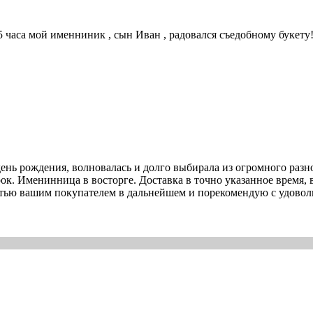
5 часа мой именниник , сын Иван , радовался съедобному букету!
 день рождения, волновалась и долго выбирала из огромного раз
к. Именинница в восторге. Доставка в точно указанное время, в
стью вашим покупателем в дальнейшем и порекомендую с удоволь