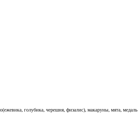
ю(ежевика, голубика, черешня, физалис), макаруны, мята, медаль