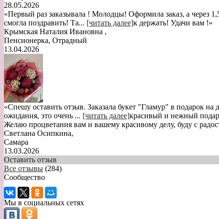
28.05.2026
«Первый раз заказывала ! Молодцы! Оформила заказ, а через 1,
смогла поздравить! Та
...
[читать далее]
к держать! Удачи вам !
»
Крымская Наталия Ивановна
,
Пенсионерка, Отрадный
13.04.2026
«Спешу оставить отзыв. Заказала букет "Гламур" в подарок на
ожидания, это очень
...
[читать далее]
красивый и нежный подаро
Желаю процветания вам и вашему красивому делу, буду с радо
Светлана Осипкина
,
Самара
13.03.2026
Оставить отзыв
Все отзывы
(284)
Сообщество
Мы в социальных сетях