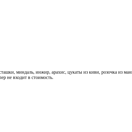
сташки, миндаль, инжир, арахис, цукаты из киви, розочка из манг
пер не входит в стоимость.