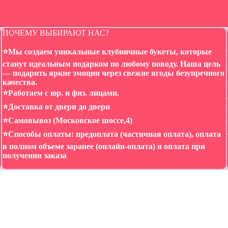
ПОЧЕМУ ВЫБИРАЮТ НАС?
⭐️Мы создаем уникальные клубничные букеты, которые
станут идеальным подарком по любому поводу. Наша цель
— подарить яркие эмоции через свежие ягоды безупречного
качества.
⭐️Работаем с юр. и физ. лицами.
⭐️Доставка от двери до двери
⭐️Самовывоз (Московское шоссе,4)
⭐️Способы оплаты: предоплата (частичная оплата), оплата
в полном объеме заранее (онлайн-оплата) и оплата при
получении заказа