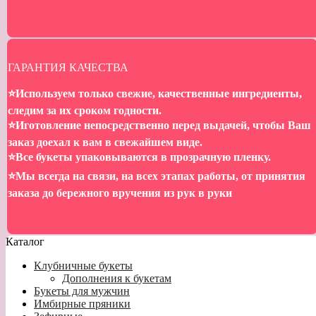
ГАРАНТИЯ КАЧЕСТВА
⭐️Используем только свежие, качественные ингредиенты,
следим за их сроком годности.
⭐️Иготовление непосредственно перед выдачей, чтобы Ваш
заказ доехал к вам в свежайшем виде.
⭐️Все букеты упаковываются в прозрачную пленку.
⭐️Мы всегда на связи, на всех этапах работы, от принятия
заказа до бережного вручения из рук в руки
Каталог
Клубничные букеты
Дополнения к букетам
Букеты для мужчин
Имбирные пряники