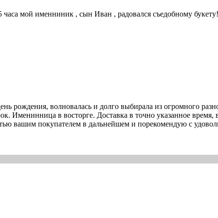
5 часа мой именниник , сын Иван , радовался съедобному букету!
 день рождения, волновалась и долго выбирала из огромного раз
к. Именинница в восторге. Доставка в точно указанное время, в
стью вашим покупателем в дальнейшем и порекомендую с удоволь