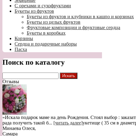
Зефирные
С орехами и сухофруктами
Букеты из фруктов
Букеты из фруктов и клубники в кашпо и корзинах
Букеты из целых фруктов
Фруктовые композиции и фруктовые сердца
Букеты в коробках
Корзины
Сердца и подарочные наборы
Пасха
Поиск по каталогу
Отзывы
«Искала подарок маме на день Рождения. Стоял выбор : заказат
рада получить такой б
...
[читать далее]
укетище ( 35 см в диамет
Минаева Олеся
,
Самара