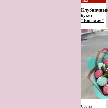
заказ
Клубничны
букет
"Богемия"
Состав: