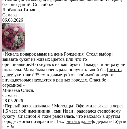
без опозданий. Спасибо.»
Любакова Татьяна
,
Самара
06.08.2026
«Искала подарок маме на день Рождения. Стоял выбор :
заказать букет из живых цветов или что-то
оригинальное.Наткнулась на ваш букет "Гламур" и ни разу не
пожалела. Мама была очень рада получить такой б
...
[читать
далее]
укетище ( 35 см в диаметре) от любимой дочери и
внука,которые находятся в разных городах. Спасибо
огромное!
»
Минаева Олеся
,
Самара
28.05.2026
«Первый раз заказывала ! Молодцы! Оформила заказ, а через
1,5 часа мой именниник , сын Иван , радовался съедобному
букету! Спасибо! Я тоже радовалась, что находясь в другом
городе смогла поздравить! Та
...
[читать далее]
к держать! Удачи
вам !
»