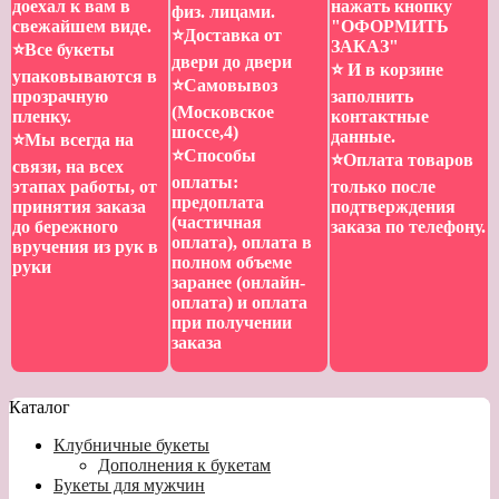
доехал к вам в
нажать кнопку
физ. лицами.
свежайшем виде.
"ОФОРМИТЬ
⭐️Доставка от
ЗАКАЗ"
⭐️Все букеты
двери до двери
⭐️ И в корзине
упаковываются в
⭐️Самовывоз
прозрачную
заполнить
(Московское
пленку.
контактные
шоссе,4)
данные.
⭐️Мы всегда на
⭐️Способы
⭐️Оплата товаров
связи, на всех
оплаты:
этапах работы, от
только после
предоплата
принятия заказа
подтверждения
(частичная
до бережного
заказа по телефону.
оплата), оплата в
вручения из рук в
полном объеме
руки
заранее (онлайн-
оплата) и оплата
при получении
заказа
Каталог
Клубничные букеты
Дополнения к букетам
Букеты для мужчин