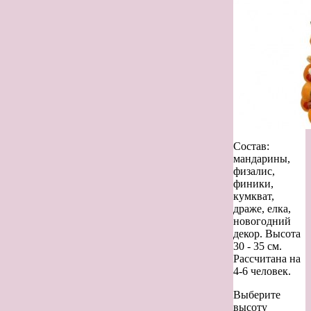
Состав:
мандарины,
физалис,
финики,
кумкват,
драже, елка,
новогодний
декор. Высота
30 - 35 см.
Рассчитана на
4-6 человек.
Выберите
высоту