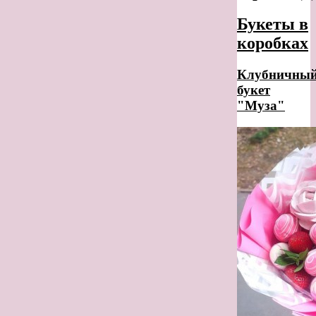
Букеты в
коробках
Клубничны
букет
"Муза"