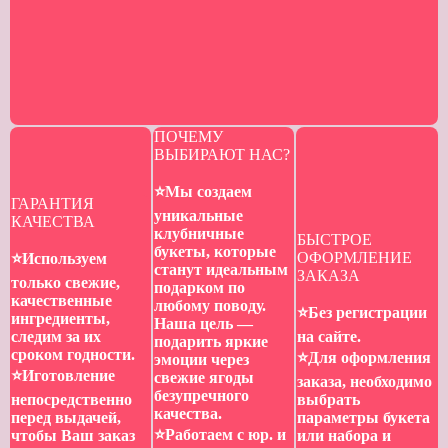
ПОЧЕМУ
ВЫБИРАЮТ НАС?
⭐️Мы создаем
ГАРАНТИЯ
уникальные
КАЧЕСТВА
клубничные
БЫСТРОЕ
букеты, которые
ОФОРМЛЕНИЕ
⭐️Используем
станут идеальным
ЗАКАЗА
только свежие,
подарком по
качественные
любому поводу.
⭐️Без регистрации
ингредиенты,
Наша цель —
следим за их
на сайте.
подарить яркие
сроком годности.
⭐️Для оформления
эмоции через
⭐️Иготовление
свежие ягоды
заказа, необходимо
безупречного
непосредственно
выбрать
качества.
перед выдачей,
параметры букета
⭐️Работаем с юр. и
чтобы Ваш заказ
или набора и