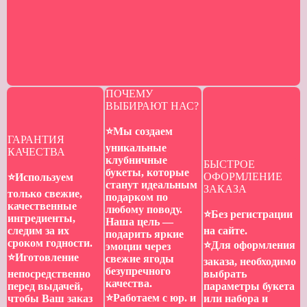
ПОЧЕМУ
ВЫБИРАЮТ НАС?
⭐️Мы создаем
ГАРАНТИЯ
уникальные
КАЧЕСТВА
клубничные
БЫСТРОЕ
букеты, которые
ОФОРМЛЕНИЕ
⭐️Используем
станут идеальным
ЗАКАЗА
только свежие,
подарком по
качественные
любому поводу.
⭐️Без регистрации
ингредиенты,
Наша цель —
следим за их
на сайте.
подарить яркие
сроком годности.
⭐️Для оформления
эмоции через
⭐️Иготовление
свежие ягоды
заказа, необходимо
безупречного
непосредственно
выбрать
качества.
перед выдачей,
параметры букета
⭐️Работаем с юр. и
чтобы Ваш заказ
или набора и