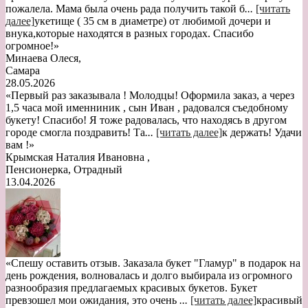
пожалела. Мама была очень рада получить такой б
...
[читать
далее]
укетище ( 35 см в диаметре) от любимой дочери и
внука,которые находятся в разных городах. Спасибо
огромное!
»
Минаева Олеся
,
Самара
28.05.2026
«Первый раз заказывала ! Молодцы! Оформила заказ, а через
1,5 часа мой именниник , сын Иван , радовался съедобному
букету! Спасибо! Я тоже радовалась, что находясь в другом
городе смогла поздравить! Та
...
[читать далее]
к держать! Удачи
вам !
»
Крымская Наталия Ивановна
,
Пенсионерка, Отрадный
13.04.2026
«Спешу оставить отзыв. Заказала букет "Гламур" в подарок на
день рождения, волновалась и долго выбирала из огромного
разнообразия предлагаемых красивых букетов. Букет
превзошел мои ожидания, это очень
...
[читать далее]
красивый