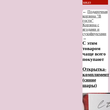
заказ
←
Подарочная
корзина "В
гости"
Корзина с
ягодами и
сухофруктами
→
С этим
товаром
чаще всего
покупают
Открытка-
комплимент
(синие
шары)