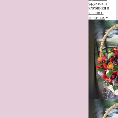
фруктов и
клубники в
кашпо и
корзинах
»