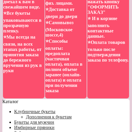
доехал к вам в
нажать кнопку
физ. лицами.
свежайшем виде.
"ОФОРМИТЬ
⭐️Доставка от
ЗАКАЗ"
⭐️Все букеты
двери до двери
⭐️ И в корзине
упаковываются в
⭐️Самовывоз
прозрачную
заполнить
(Московское
пленку.
контактные
шоссе,4)
данные.
⭐️Мы всегда на
⭐️Способы
⭐️Оплата товаров
связи, на всех
оплаты:
этапах работы, от
только после
предоплата
принятия заказа
подтверждения
(частичная
до бережного
заказа по телефону.
оплата), оплата в
вручения из рук в
полном объеме
руки
заранее (онлайн-
оплата) и оплата
при получении
заказа
Каталог
Клубничные букеты
Дополнения к букетам
Букеты для мужчин
Имбирные пряники