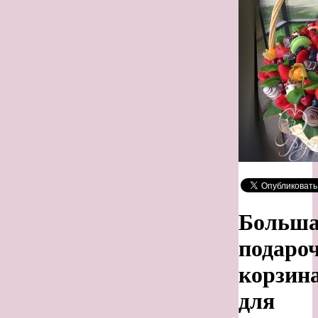
Больш
подаро
корзин
для