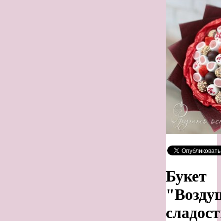
Букет
"Возду
сладос