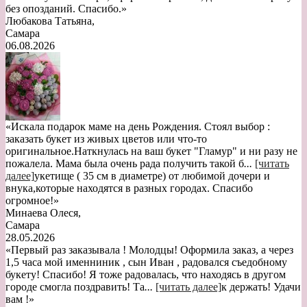
без опозданий. Спасибо.»
Любакова Татьяна
,
Самара
06.08.2026
«Искала подарок маме на день Рождения. Стоял выбор :
заказать букет из живых цветов или что-то
оригинальное.Наткнулась на ваш букет "Гламур" и ни разу не
пожалела. Мама была очень рада получить такой б
...
[читать
далее]
укетище ( 35 см в диаметре) от любимой дочери и
внука,которые находятся в разных городах. Спасибо
огромное!
»
Минаева Олеся
,
Самара
28.05.2026
«Первый раз заказывала ! Молодцы! Оформила заказ, а через
1,5 часа мой именниник , сын Иван , радовался съедобному
букету! Спасибо! Я тоже радовалась, что находясь в другом
городе смогла поздравить! Та
...
[читать далее]
к держать! Удачи
вам !
»