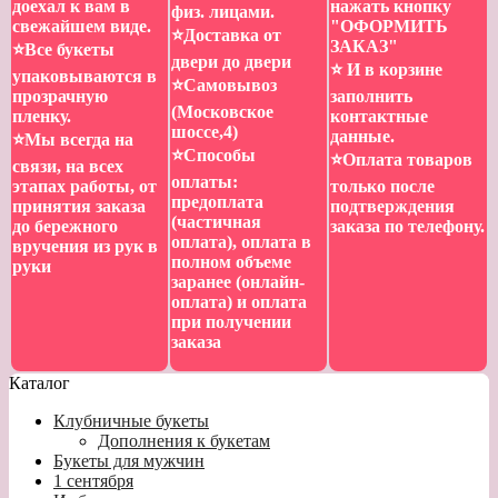
доехал к вам в
нажать кнопку
физ. лицами.
свежайшем виде.
"ОФОРМИТЬ
⭐️Доставка от
ЗАКАЗ"
⭐️Все букеты
двери до двери
⭐️ И в корзине
упаковываются в
⭐️Самовывоз
прозрачную
заполнить
(Московское
пленку.
контактные
шоссе,4)
данные.
⭐️Мы всегда на
⭐️Способы
⭐️Оплата товаров
связи, на всех
оплаты:
этапах работы, от
только после
предоплата
принятия заказа
подтверждения
(частичная
до бережного
заказа по телефону.
оплата), оплата в
вручения из рук в
полном объеме
руки
заранее (онлайн-
оплата) и оплата
при получении
заказа
Каталог
Клубничные букеты
Дополнения к букетам
Букеты для мужчин
1 сентября