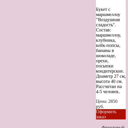
Букет с
маршмеллоу
"Воздушная
сладость".
Состав:
маршмеллоу,
клубника,
кейк-попсы,
бананы в
шоколаде,
орехи,
посыпки
кондитерские.
Диаметр 27 см,
высота 40 см.
Рассчитан на
4-5 человек.
Цена:
2850
руб.
Оформить
заказ
←
Фруктовый