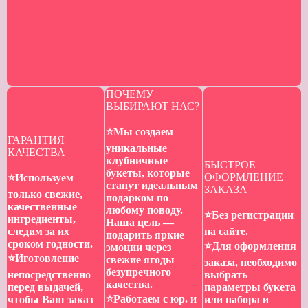
ПОЧЕМУ
ВЫБИРАЮТ НАС?
⭐️Мы создаем
ГАРАНТИЯ
уникальные
КАЧЕСТВА
клубничные
БЫСТРОЕ
букеты, которые
ОФОРМЛЕНИЕ
⭐️Используем
станут идеальным
ЗАКАЗА
только свежие,
подарком по
качественные
любому поводу.
⭐️Без регистрации
ингредиенты,
Наша цель —
следим за их
на сайте.
подарить яркие
сроком годности.
⭐️Для оформления
эмоции через
⭐️Иготовление
свежие ягоды
заказа, необходимо
безупречного
непосредственно
выбрать
качества.
перед выдачей,
параметры букета
⭐️Работаем с юр. и
чтобы Ваш заказ
или набора и