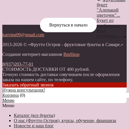
букет
"Аленький
цветочек"...
Букет из
Вернуться в начало
клубники и
ягод
karving09@gmail.com
(голубика,...
→
2013-2026 © «Фрутто Остров - фруктовые букеты в Самаре.»
Создание интернет-магазинов
BmShop
8(937)203-77-01
СТОИМОСТЬ ДОСТАВКИ ОТ 400 рублей.
Точную стоимость доставки озвучиваем после оформления
заказа на нашем сайте, по телефону.
Заказать обратный звонок
Нужна консультация?
Корзина
(
0
)
Меню
Меню
Каталог (все букеты)
О нас (Фрутто Остров), курсы, обучение, франшиза
Новости и наш блог