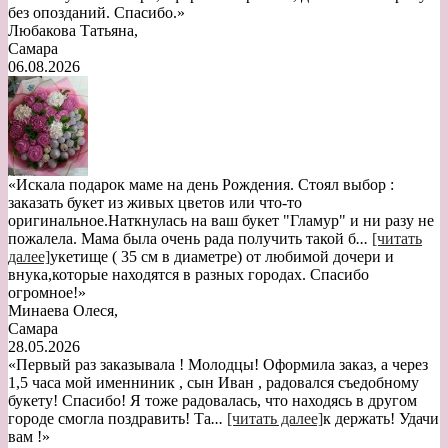
без опозданий. Спасибо.»
Любакова Татьяна
,
Самара
06.08.2026
«Искала подарок маме на день Рождения. Стоял выбор :
заказать букет из живых цветов или что-то
оригинальное.Наткнулась на ваш букет "Гламур" и ни разу не
пожалела. Мама была очень рада получить такой б
...
[читать
далее]
укетище ( 35 см в диаметре) от любимой дочери и
внука,которые находятся в разных городах. Спасибо
огромное!
»
Минаева Олеся
,
Самара
28.05.2026
«Первый раз заказывала ! Молодцы! Оформила заказ, а через
1,5 часа мой именниник , сын Иван , радовался съедобному
букету! Спасибо! Я тоже радовалась, что находясь в другом
городе смогла поздравить! Та
...
[читать далее]
к держать! Удачи
вам !
»