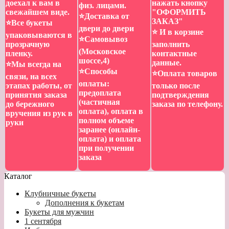
доехал к вам в
нажать кнопку
физ. лицами.
свежайшем виде.
"ОФОРМИТЬ
⭐️Доставка от
ЗАКАЗ"
⭐️Все букеты
двери до двери
⭐️ И в корзине
упаковываются в
⭐️Самовывоз
прозрачную
заполнить
(Московское
пленку.
контактные
шоссе,4)
данные.
⭐️Мы всегда на
⭐️Способы
⭐️Оплата товаров
связи, на всех
оплаты:
этапах работы, от
только после
предоплата
принятия заказа
подтверждения
(частичная
до бережного
заказа по телефону.
оплата), оплата в
вручения из рук в
полном объеме
руки
заранее (онлайн-
оплата) и оплата
при получении
заказа
Каталог
Клубничные букеты
Дополнения к букетам
Букеты для мужчин
1 сентября