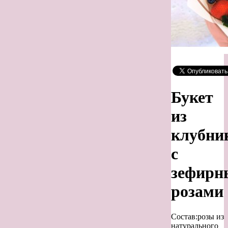
Букет
из
клубни
с
зефирн
розами
Состав:розы из
натурального