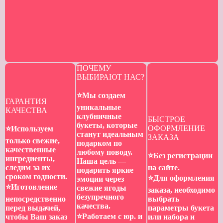
ПОЧЕМУ
ВЫБИРАЮТ НАС?
⭐️Мы создаем
ГАРАНТИЯ
уникальные
КАЧЕСТВА
клубничные
БЫСТРОЕ
букеты, которые
ОФОРМЛЕНИЕ
⭐️Используем
станут идеальным
ЗАКАЗА
только свежие,
подарком по
качественные
любому поводу.
⭐️Без регистрации
ингредиенты,
Наша цель —
следим за их
на сайте.
подарить яркие
сроком годности.
⭐️Для оформления
эмоции через
⭐️Иготовление
свежие ягоды
заказа, необходимо
безупречного
непосредственно
выбрать
качества.
перед выдачей,
параметры букета
⭐️Работаем с юр. и
чтобы Ваш заказ
или набора и