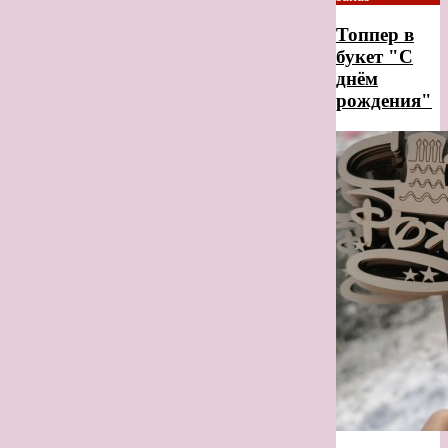
Топпер в
букет "С
днём
рождения"