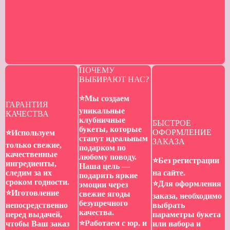
ПОЧЕМУ
ВЫБИРАЮТ НАС?
⭐️Мы создаем
ГАРАНТИЯ
уникальные
КАЧЕСТВА
клубничные
БЫСТРОЕ
букеты, которые
ОФОРМЛЕНИЕ
⭐️Используем
станут идеальным
ЗАКАЗА
только свежие,
подарком по
качественные
любому поводу.
⭐️Без регистрации
ингредиенты,
Наша цель —
следим за их
на сайте.
подарить яркие
сроком годности.
⭐️Для оформления
эмоции через
⭐️Иготовление
свежие ягоды
заказа, необходимо
безупречного
непосредственно
выбрать
качества.
перед выдачей,
параметры букета
⭐️Работаем с юр. и
чтобы Ваш заказ
или набора и