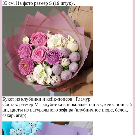
35 см. На фото размер S (19 штук) .
Букет из клубники и кейк-попсов "Гламур"
Состав: размер М - клубника в шоколаде 5 штук, кейк-попсы 5
шт, цветы из натурального зефира (клубничное пюре, белок,
сахар, агар) .