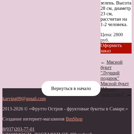
зелень. Высота
28 см, диаметр
23 см,
рассчитан на
1-2 человека.
Цена:
2800
руб.
Оформить
заказ
←
Мясной
букет
"Лучший
подарок"
Мясной букет
Вернуться в начало
"Моему
защитнику"
→
karving09@gmail.com
2013-2026 © «Фрутто Остров - фруктовые букеты в Самаре.»
Создание интернет-магазинов
BmShop
8(937)203-77-01