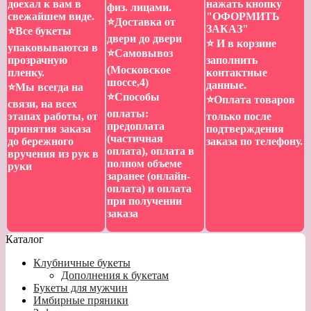
доехал к вам в
нажать кнопку
физ. лицами.
свежайшем виде.
"ОФОРМИТЬ
⭐️Доставка от
ЗАКАЗ"
⭐️Все букеты
двери до двери
⭐️ И в корзине
упаковываются в
⭐️Самовывоз
прозрачную
заполнить
(Московское
пленку.
контактные
шоссе,4)
данные.
⭐️Мы всегда на
⭐️Способы
⭐️Оплата товаров
связи, на всех
оплаты:
этапах работы, от
только после
предоплата
принятия заказа
подтверждения
(частичная
до бережного
заказа по телефону.
оплата), оплата в
вручения из рук в
полном объеме
руки
заранее (онлайн-
оплата) и оплата
при получении
заказа
Каталог
Клубничные букеты
Дополнения к букетам
Букеты для мужчин
Имбирные пряники