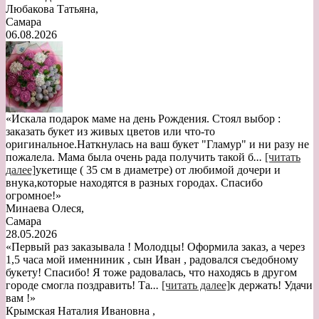
Любакова Татьяна
,
Самара
06.08.2026
«Искала подарок маме на день Рождения. Стоял выбор :
заказать букет из живых цветов или что-то
оригинальное.Наткнулась на ваш букет "Гламур" и ни разу не
пожалела. Мама была очень рада получить такой б
...
[читать
далее]
укетище ( 35 см в диаметре) от любимой дочери и
внука,которые находятся в разных городах. Спасибо
огромное!
»
Минаева Олеся
,
Самара
28.05.2026
«Первый раз заказывала ! Молодцы! Оформила заказ, а через
1,5 часа мой именниник , сын Иван , радовался съедобному
букету! Спасибо! Я тоже радовалась, что находясь в другом
городе смогла поздравить! Та
...
[читать далее]
к держать! Удачи
вам !
»
Крымская Наталия Ивановна
,