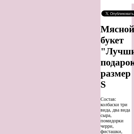
Мясно
букет
"Лучш
подаро
размер
S
Состав:
колбаски три
вида, два вида
сыра,
помидорки
черри,
фисташки,