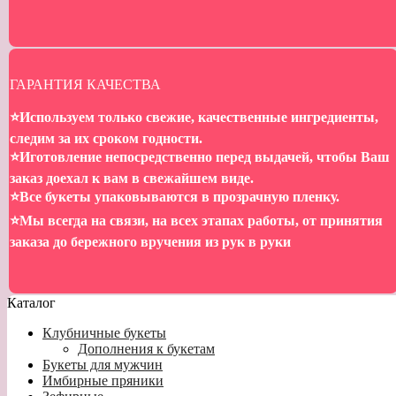
ГАРАНТИЯ КАЧЕСТВА
⭐️Используем только свежие, качественные ингредиенты,
следим за их сроком годности.
⭐️Иготовление непосредственно перед выдачей, чтобы Ваш
заказ доехал к вам в свежайшем виде.
⭐️Все букеты упаковываются в прозрачную пленку.
⭐️Мы всегда на связи, на всех этапах работы, от принятия
заказа до бережного вручения из рук в руки
Каталог
Клубничные букеты
Дополнения к букетам
Букеты для мужчин
Имбирные пряники