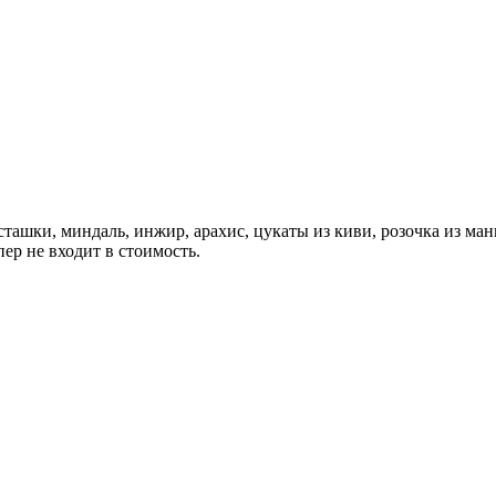
сташки, миндаль, инжир, арахис, цукаты из киви, розочка из манг
пер не входит в стоимость.