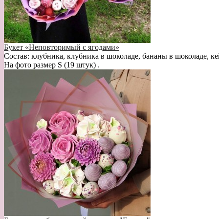
Букет «Неповторимый с ягодами»
Состав: клубника, клубника в шоколаде, бананы в шоколаде, ке
На фото размер S (19 штук) .