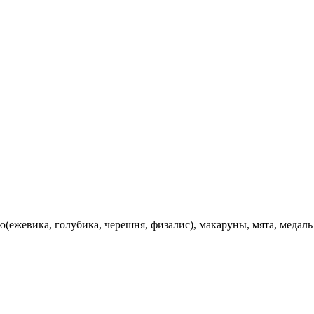
ю(ежевика, голубика, черешня, физалис), макаруны, мята, медаль