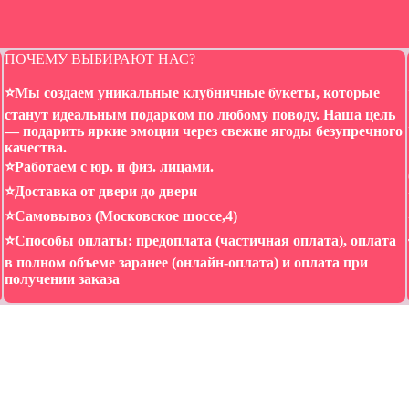
ПОЧЕМУ ВЫБИРАЮТ НАС?
⭐️Мы создаем уникальные клубничные букеты, которые
станут идеальным подарком по любому поводу. Наша цель
— подарить яркие эмоции через свежие ягоды безупречного
качества.
⭐️Работаем с юр. и физ. лицами.
⭐️Доставка от двери до двери
⭐️Самовывоз (Московское шоссе,4)
⭐️Способы оплаты: предоплата (частичная оплата), оплата
в полном объеме заранее (онлайн-оплата) и оплата при
получении заказа