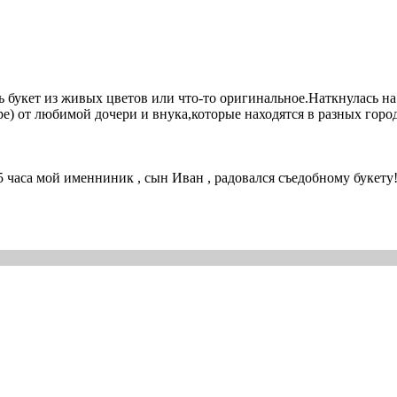
ь букет из живых цветов или что-то оригинальное.Наткнулась на
ре) от любимой дочери и внука,которые находятся в разных горо
5 часа мой именниник , сын Иван , радовался съедобному букету!